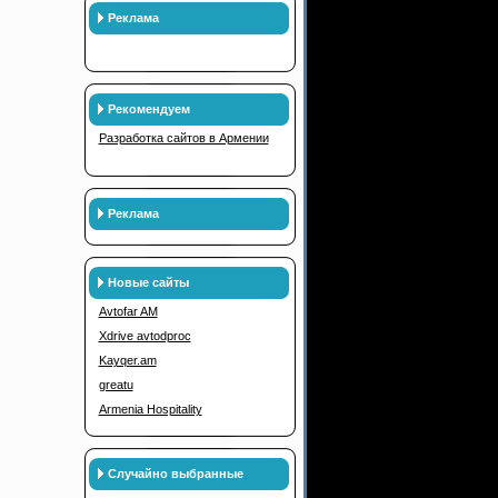
Реклама
Рекомендуем
Разработка сайтов в Армении
Реклама
Новые сайты
Avtofar AM
Xdrive avtodproc
Kayqer.am
greatu
Armenia Hospitality
Случайно выбранные