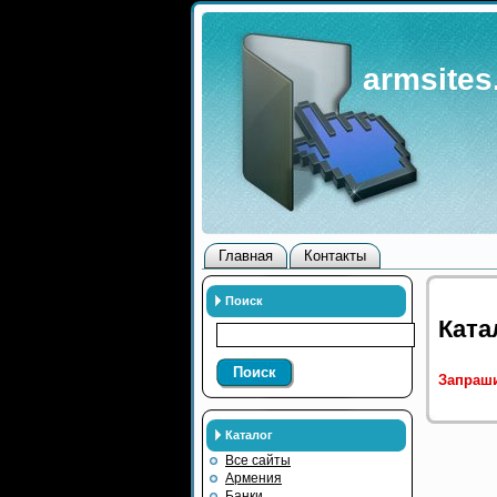
armsites
Главная
Контакты
Поиск
Ката
Поиск
Запраши
Каталог
Все сайты
Армения
Банки