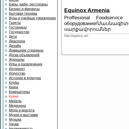
Бары, кафе, рестораны
Бизнес и финансы
Equinox Armenia
Бытовая техника
Proffesional Foodservice
Вузы и учебные учреждения
Газеты
оборудование/Մա
Гостиницы
սարքավորումներ
Государство
http://equinox.am
Дети
Диаспора
Дизайн
Домашние страницы
Доска объявлений
Журналы
Игры и развлечения
Интернет
Искусство
История и культура
Клубы
Книги
Компьютеры
Кухня
Мебель
Медицина
Мода и красота
Музеи и выставки
Музыка
Наука
Недвижимость