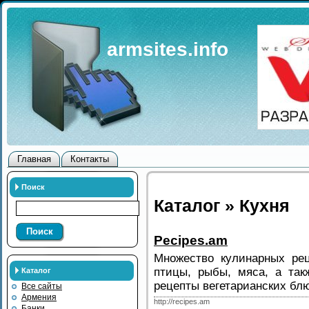
armsites.info
Главная
Контакты
Поиск
Каталог » Кухня
Поиск
Рecipes.am
Множество кулинарных ре
птицы, рыбы, мяса, а так
Каталог
рецепты вегетарианских бл
Все сайты
Армения
http://recipes.am
Банки