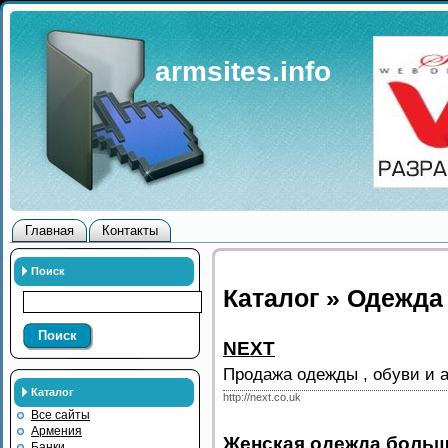
armsites.info
Главная
Контакты
Поиск
Каталог » Одежда
Поиск
NEXT
Продажа одежды , обуви и а
Каталог
http://next.co.uk
Все сайты
Армения
Женская одежда больш
Банки