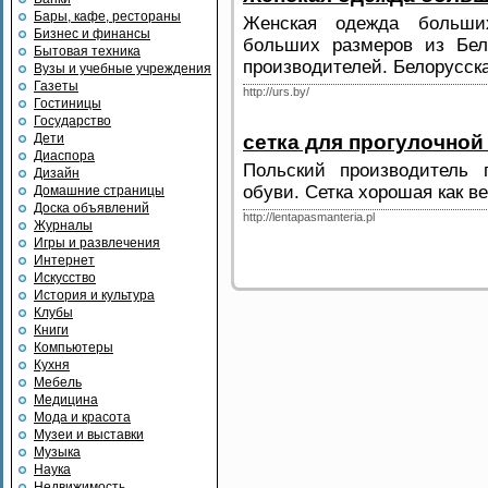
Бары, кафе, рестораны
Женская одежда больши
Бизнес и финансы
больших размеров из Бел
Бытовая техника
производителей. Белорусская
Вузы и учебные учреждения
Газеты
http://urs.by/
Гостиницы
Государство
Дети
cетка для прогулочной
Диаспора
Польский производитель 
Дизайн
обуви. Сетка хорошая как ве
Домашние страницы
Доска объявлений
http://lentapasmanteria.pl
Журналы
Игры и развлечения
Интернет
Искусство
История и культура
Клубы
Книги
Компьютеры
Кухня
Мебель
Медицина
Мода и красота
Музеи и выставки
Музыка
Наука
Недвижимость