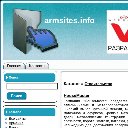
armsites.info
Главная
Контакты
Поиск
Каталог »
Строительство
HouseMaster
Поиск
Компания "HouseMaster" предлага
аллюминиевые и металлопластико
широкий выбор кухонной мебели, м
Каталог
магазинов и оффисов, крепкие мет
двери, металлические конструкции
Все сайты
сложности, ворота, жалюзи, витражи, р
Армения
необходимо для достижения соверше
Банки