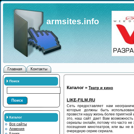
armsites.info
Главная
Контакты
Поиск
Каталог »
Театр и кино
LIKE-FILM.RU
Поиск
Сеть предоставляет нам неогранич
которые должны быть использован
провести нашу жизнь более приятной 
Каталог
это, наш сайт дает Вам возможност
сериалы онлайн, потому что часто не
Все сайты
посещения кинотеатров, или вы не в
Армения
օчередную серию сериала.
Банки